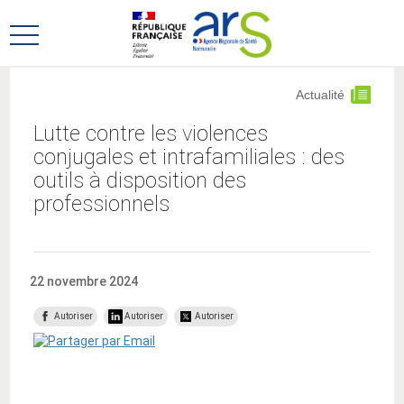
Aller
Aller
au
au
Ouvrir
menu
contenu
le
principal,
menu
Actualité
principal
Lutte contre les violences
conjugales et intrafamiliales : des
outils à disposition des
professionnels
22 novembre 2024
Autoriser
Autoriser
Autoriser