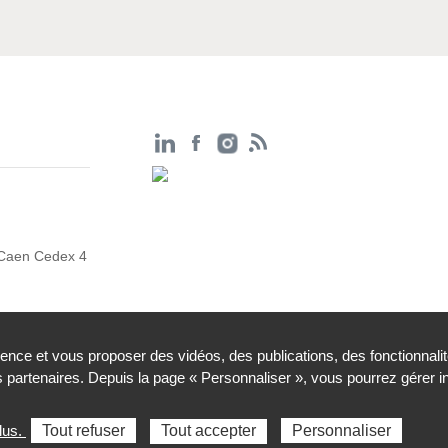
 Caen Cedex 4
ience et vous proposer des vidéos, des publications, des fonctionnali
partenaires. Depuis la page « Personnaliser », vous pourrez gérer 
ssibilité : partiellement conforme
Gestion des cookies
lus.
Tout refuser
Tout accepter
Personnaliser
Sélectionnez une région pour accéder au site de votre Agence rég