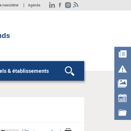
re newsletter
Agenda
nds
els & établissements
Rechercher