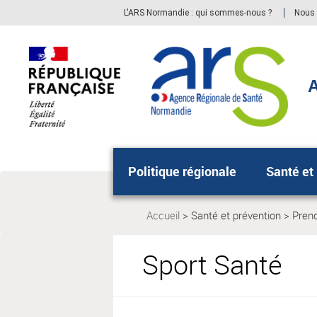
Aller
Aller
L'ARS Normandie : qui sommes-nous ?
Nous 
au
au
menu
contenu
principal,
A
Politique régionale
Santé et
Accueil
Santé et prévention
Prend
Page
Page
actuelle:
actuel
Sport Santé