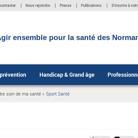
contacter
Nous rejoindre
Presse
Publications
S'inscrire à not
gir ensemble pour la santé des Norma
 prévention
Handicap & Grand âge
Professionn
re soin de ma santé
Sport Santé
Page
le:
actuelle: