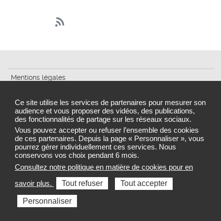
Mentions légales
Cookies et traceurs
Ce site utilise les services de partenaires pour mesurer son
audience et vous proposer des vidéos, des publications,
Accessibilité : partiellement conforme
des fonctionnalités de partage sur les réseaux sociaux.
Gestion des cookies
Vous pouvez accepter ou refuser l’ensemble des cookies
de ces partenaires. Depuis la page « Personnaliser », vous
pourrez gérer individuellement ces services. Nous
conservons vos choix pendant 6 mois.
Consultez notre politique en matière de cookies pour en
Sélectionnez une région pour accéder au site de votre
savoir plus.
Tout refuser
Tout accepter
Agence régionale de santé
Personnaliser
Toutes les ARS