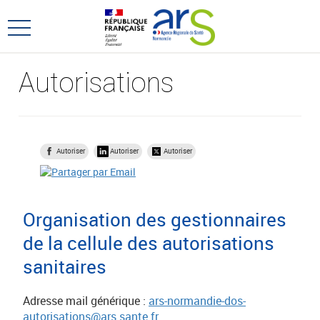
Aller
Aller
au
au
Ouvrir
menu
contenu
le
principal,
menu
Autorisations
principal
Autoriser
Autoriser
Autoriser
Organisation des gestionnaires
de la cellule des autorisations
sanitaires
Adresse mail générique :
ars-normandie-dos-
autorisations@ars.sante.fr