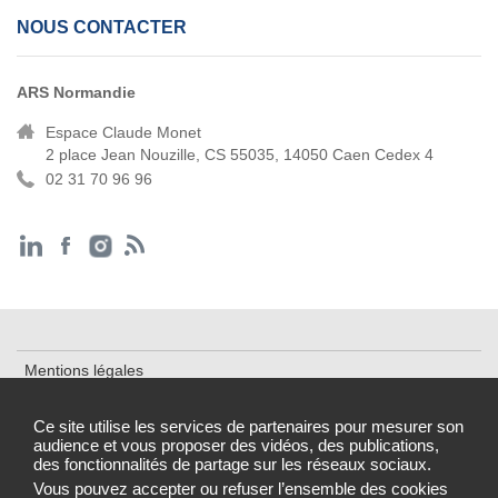
NOUS CONTACTER
ARS Normandie
Espace Claude Monet
2 place Jean Nouzille, CS 55035, 14050 Caen Cedex 4
02 31 70 96 96
Mentions légales
Cookies et traceurs
Ce site utilise les services de partenaires pour mesurer son
audience et vous proposer des vidéos, des publications,
Accessibilité : partiellement conforme
des fonctionnalités de partage sur les réseaux sociaux.
Gestion des cookies
Vous pouvez accepter ou refuser l’ensemble des cookies