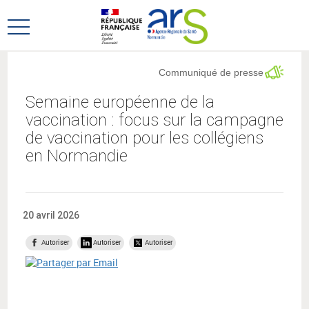
Aller
Aller
au
au
Ouvrir
menu
contenu
le
principal,
menu
Communiqué de presse
principal
Semaine européenne de la
vaccination : focus sur la campagne
de vaccination pour les collégiens
en Normandie
20 avril 2026
Autoriser
Autoriser
Autoriser