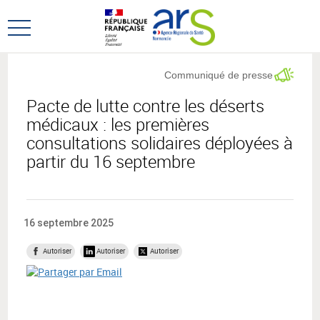
Aller
Aller
au
au
Ouvrir
menu
contenu
le
principal,
menu
Communiqué de presse
principal
Pacte de lutte contre les déserts
médicaux : les premières
consultations solidaires déployées à
partir du 16 septembre
16 septembre 2025
Autoriser
Autoriser
Autoriser