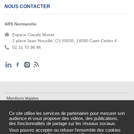
NOUS CONTACTER
ARS Normandie
Espace Claude Monet
2 place Jean Nouzille, CS 55035, 14050 Caen Cedex 4
02 31 70 96 96
Mentions légales
Cookies et traceurs
Ce site utilise les services de partenaires pour mesurer son
audience et vous proposer des vidéos, des publications,
Accessibilité : partiellement conforme
des fonctionnalités de partage sur les réseaux sociaux.
Gestion des cookies
Vous pouvez accepter ou refuser l’ensemble des cookies