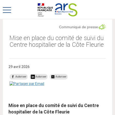
Aller
Aller
au
au
Ouvrir
menu
contenu
le
principal,
menu
Communiqué de presse
principal
Mise en place du comité de suivi du
Centre hospitalier de la Côte Fleurie
29 avril 2026
Autoriser
Autoriser
Autoriser
Mise en place du comité de suivi du Centre
hospitalier de la Côte Fleurie