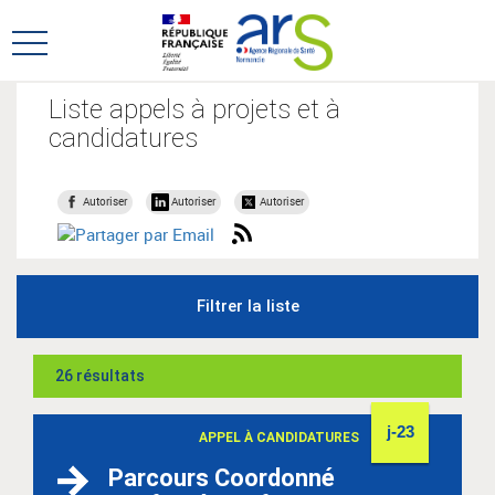
Aller
Aller
au
au
Ouvrir
menu
contenu
le
principal,
menu
Liste appels à projets et à
principal
candidatures
Autoriser
Autoriser
Autoriser
Filtrer la liste
26 résultats
j-23
APPEL À CANDIDATURES
Parcours Coordonné