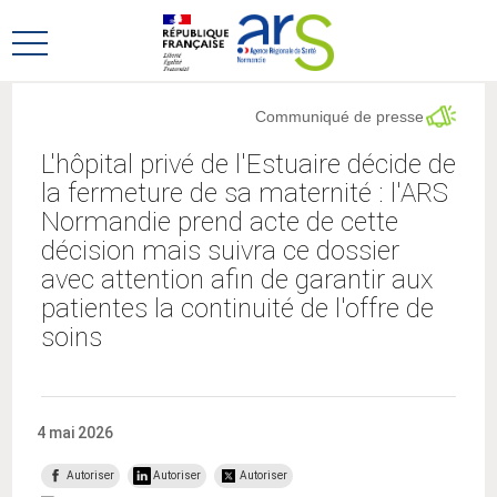
Aller
Aller
au
au
Ouvrir
menu
contenu
le
principal,
menu
Communiqué de presse
principal
L'hôpital privé de l'Estuaire décide de
la fermeture de sa maternité : l'ARS
Normandie prend acte de cette
décision mais suivra ce dossier
avec attention afin de garantir aux
patientes la continuité de l'offre de
soins
4 mai 2026
Autoriser
Autoriser
Autoriser