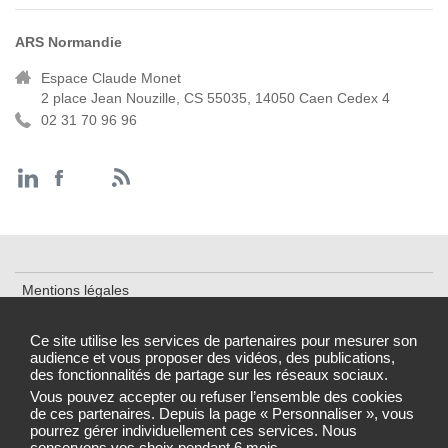
ARS Normandie
Espace Claude Monet
2 place Jean Nouzille, CS 55035, 14050 Caen Cedex 4
02 31 70 96 96
Mentions légales
Cookies et traceurs
Ce site utilise les services de partenaires pour mesurer son
audience et vous proposer des vidéos, des publications,
Accessibilité : partiellement conforme
des fonctionnalités de partage sur les réseaux sociaux.
Gestion des cookies
Vous pouvez accepter ou refuser l’ensemble des cookies
de ces partenaires. Depuis la page « Personnaliser », vous
pourrez gérer individuellement ces services. Nous
conservons vos choix pendant 6 mois.