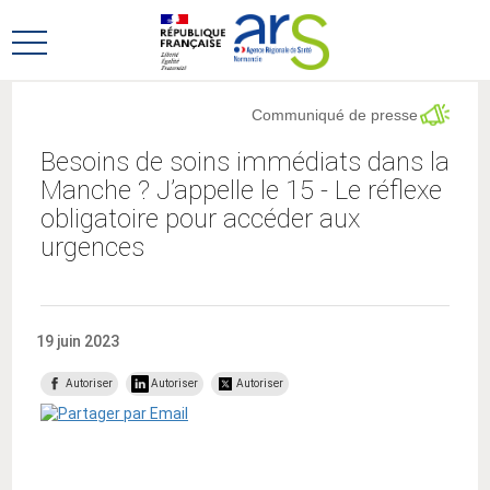
Aller
Aller
au
au
Ouvrir
menu
contenu
le
principal,
menu
Communiqué de presse
principal
Besoins de soins immédiats dans la
Manche ? J’appelle le 15 - Le réflexe
obligatoire pour accéder aux
urgences
19 juin 2023
Autoriser
Autoriser
Autoriser