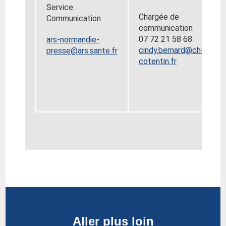
Service
Chargée de
Communication
communication
07 72 21 58 68
ars-normandie-
cindy.bernard@ch-
presse@ars.sante.fr
cotentin.fr
Aller plus loin