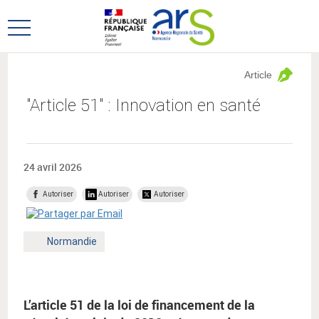
Aller
Aller
au
au
Ouvrir
menu
contenu
le
principal,
menu
Article
principal
"Article 51" : Innovation en santé
24 avril 2026
Autoriser
Autoriser
Autoriser
Territoire
Normandie
:
L’article 51 de la loi de financement de la