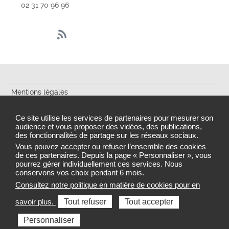
02 31 70 96 96
Mentions légales
Cookies et traceurs
Ce site utilise les services de partenaires pour mesurer son
audience et vous proposer des vidéos, des publications,
Accessibilité : partiellement conforme
des fonctionnalités de partage sur les réseaux sociaux.
Gestion des cookies
Vous pouvez accepter ou refuser l’ensemble des cookies
de ces partenaires. Depuis la page « Personnaliser », vous
pourrez gérer individuellement ces services. Nous
conservons vos choix pendant 6 mois.
Consultez notre politique en matière de cookies pour en
Sélectionnez une région pour accéder au site de votre
savoir plus.
Tout refuser
Tout accepter
Agence régionale de santé
Personnaliser
Toutes les ARS