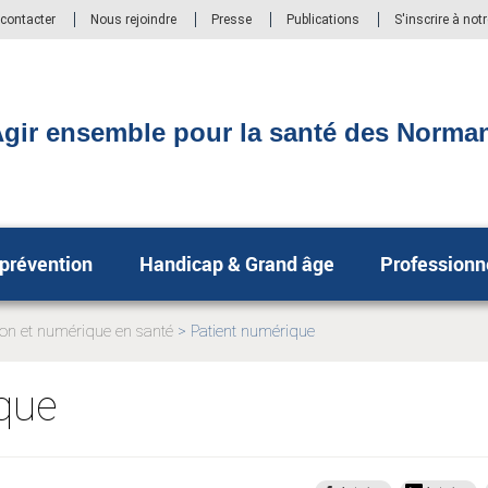
contacter
Nous rejoindre
Presse
Publications
S'inscrire à not
gir ensemble pour la santé des Norma
 prévention
Handicap & Grand âge
Professionn
ion et numérique en santé
Patient numérique
Page
actuelle:
que