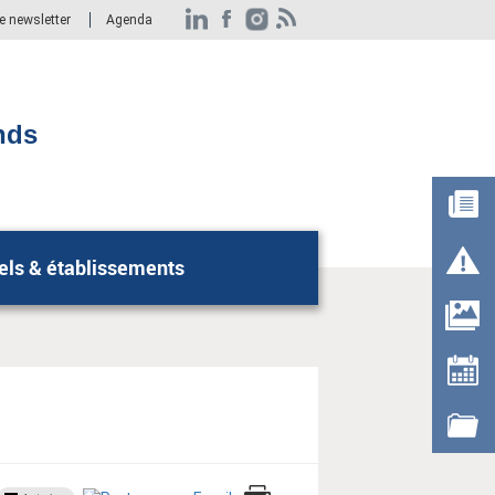
re newsletter
Agenda
nds
els & établissements
Rechercher