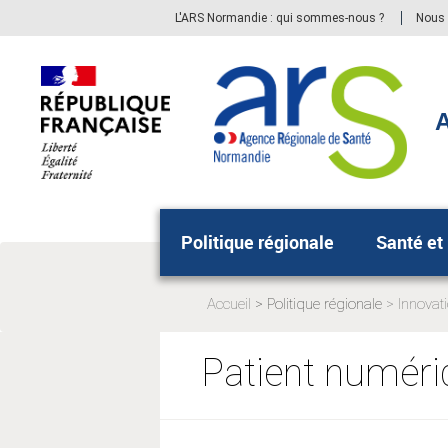
Aller
Aller
L'ARS Normandie : qui sommes-nous ?
Nous 
au
au
menu
contenu
principal,
A
Politique régionale
Santé et
Accueil
Politique régionale
Innovat
Page
actuelle:
Patient numéri