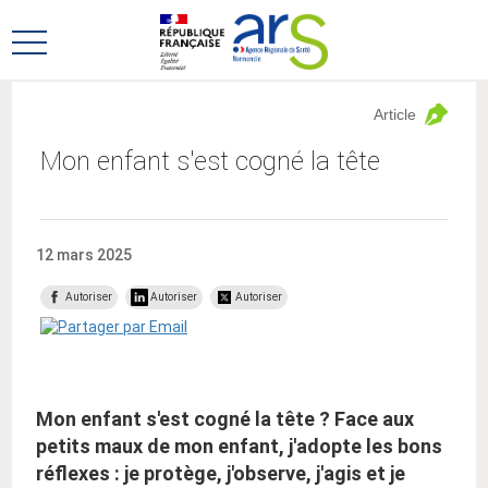
Aller
Aller
au
au
Ouvrir
menu
contenu
le
principal,
menu
Article
principal
Mon enfant s'est cogné la tête
12 mars 2025
Autoriser
Autoriser
Autoriser
Mon enfant s'est cogné la tête ? Face aux
petits maux de mon enfant, j'adopte les bons
réflexes : je protège, j'observe, j'agis et je