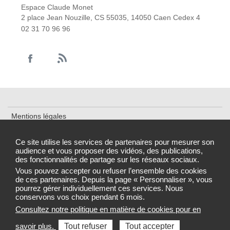
Espace Claude Monet
2 place Jean Nouzille, CS 55035, 14050 Caen Cedex 4
02 31 70 96 96
Mentions légales
Cookies et traceurs
Ce site utilise les services de partenaires pour mesurer son
audience et vous proposer des vidéos, des publications,
Accessibilité : partiellement conforme
des fonctionnalités de partage sur les réseaux sociaux.
Gestion des cookies
Vous pouvez accepter ou refuser l’ensemble des cookies
de ces partenaires. Depuis la page « Personnaliser », vous
pourrez gérer individuellement ces services. Nous
conservons vos choix pendant 6 mois.
Consultez notre politique en matière de cookies pour en
Sélectionnez une région pour accéder au site de votre Agence
savoir plus.
Tout refuser
Tout accepter