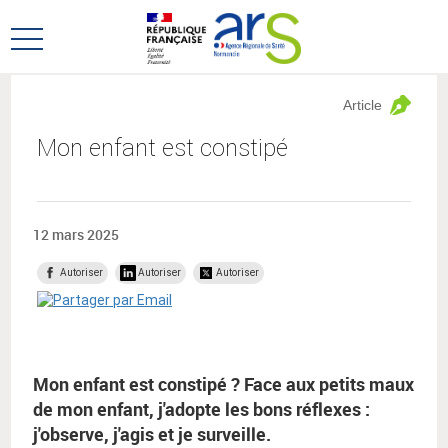
Aller
Aller
au
au
Ouvrir
menu
contenu
le
principal,
menu
Article
principal
Mon enfant est constipé
12 mars 2025
Autoriser
Autoriser
Autoriser
Mon enfant est constipé ? Face aux petits maux
de mon enfant, j'adopte les bons réflexes :
j'observe, j'agis et je surveille.