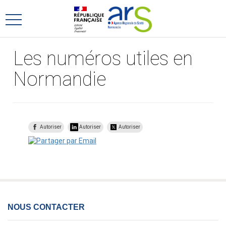
Aller
Aller
au
au
Ouvrir
menu
contenu
le
principal,
menu
Les numéros utiles en
principal
Normandie
Autoriser
Autoriser
Autoriser
NOUS CONTACTER