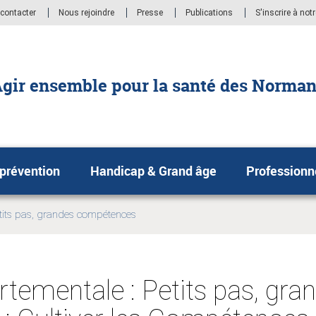
contacter
Nous rejoindre
Presse
Publications
S'inscrire à not
gir ensemble pour la santé des Norma
 prévention
Handicap & Grand âge
Professionn
tits pas, grandes compétences
tementale : Petits pas, gra