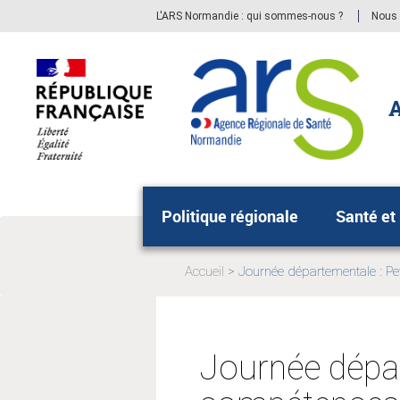
Aller
Aller
L'ARS Normandie : qui sommes-nous ?
Nous 
au
au
menu
contenu
principal,
A
Politique régionale
Santé et
Accueil
Journée départementale : Pe
Page
actuelle:
Journée dépar