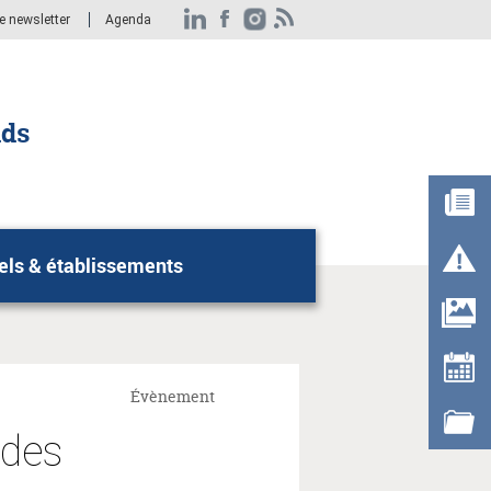
re newsletter
Agenda
nds
els & établissements
Rechercher
Évènement
ndes