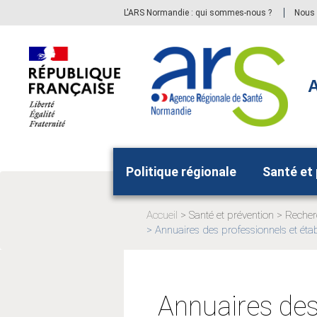
Aller
Aller
L'ARS Normandie : qui sommes-nous ?
Nous 
au
au
menu
contenu
principal,
A
Politique régionale
Santé et
Accueil
Santé et prévention
Recher
Page
Page
Annuaires des professionnels et éta
Page
actuelle:
actuelle
actuelle:
Annuaires des