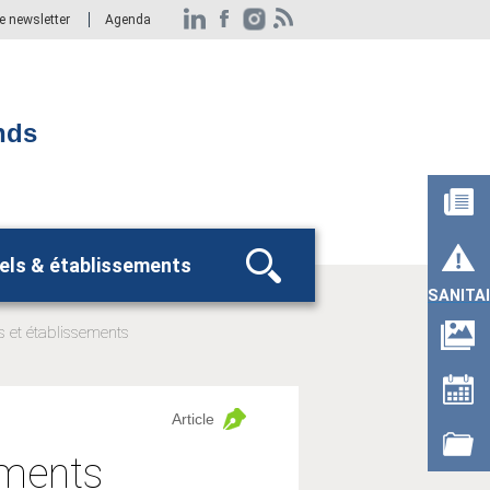
re newsletter
Agenda
nds
els & établissements
Rechercher
SANITA
s et établissements
Article
ements