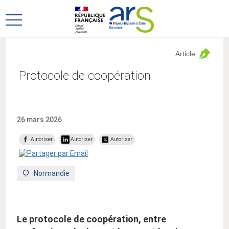
Aller
Aller
au
au
Ouvrir
menu
contenu
le
principal,
menu
Article
principal
Protocole de coopération
26 mars 2026
Autoriser
Autoriser
Autoriser
Territoire
Normandie
:
Le protocole de coopération, entre