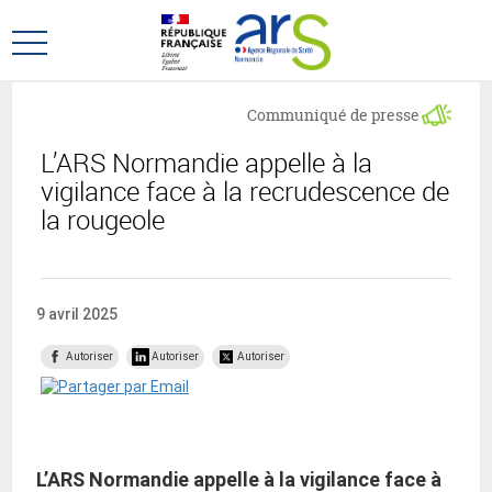
Aller
Aller
au
au
Ouvrir
menu
contenu
le
principal,
menu
Communiqué de presse
principal
L’ARS Normandie appelle à la
vigilance face à la recrudescence de
la rougeole
9 avril 2025
Autoriser
Autoriser
Autoriser
L’ARS Normandie appelle à la vigilance face à