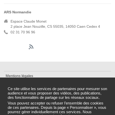
ARS Normandie
Espace Claude Monet
2 place Jean Nouzille, CS 55035, 14050 Caen Cedex 4
02 31 70 96 96
Mentions légales
Cookies et traceurs
Ce site utilise les services de partenaires pour mesurer son
audience et vous proposer des vidéos, des publications,
Accessibilité : partiellement conforme
des fonctionnalités de partage sur les réseaux sociaux.
Gestion des cookies
Vous pouvez accepter ou refuser l’ensemble des cookies
de ces partenaires. Depuis la page « Personnaliser », vous
pourrez gérer individuellement ces services. Nous