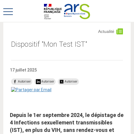
Aller
Aller
au
au
Ouvrir
menu
contenu
le
principal,
menu
Actualité
principal
Dispositif "Mon Test IST"
17 juillet 2025
Autoriser
Autoriser
Autoriser
Depuis le 1er septembre 2024, le dépistage de
4 Infections sexuellement transmissibles
(IST), en plus du VIH, sans rendez-vous et