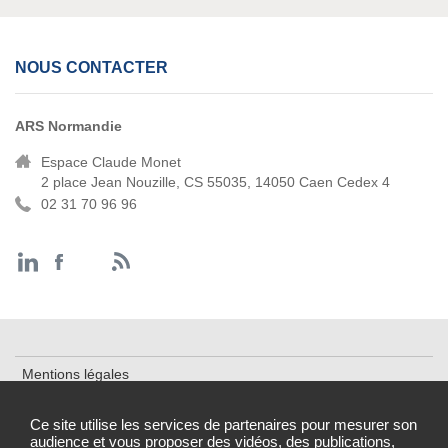
NOUS CONTACTER
ARS Normandie
Espace Claude Monet
2 place Jean Nouzille, CS 55035, 14050 Caen Cedex 4
02 31 70 96 96
Mentions légales
Cookies et traceurs
Ce site utilise les services de partenaires pour mesurer son
audience et vous proposer des vidéos, des publications,
Accessibilité : partiellement conforme