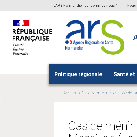
Aller
Aller
L'ARS Normandie : qui sommes-nous ?
Nous 
au
au
menu
contenu
principal,
A
Politique régionale
Santé et
Accueil
Cas de méningite à l'école p
Page
actuelle:
Cas de méning