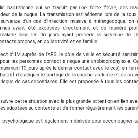
ie bactérienne qui se traduit par une forte fièvre, des m
deur de la nuque. La transmission est aérienne lors de la toux
a survenue d’un cas d’Infection invasive à méningocoque, on e
onnes ayant été exposées directement et de manière prol
malade dans les dix jours ayant précédé la survenue de l’I
ntacts proches, en collectivité et en famille.
t d’IIM auprès de l’ARS, le pôle de veille et sécurité sanitaire 
our les personnes contact à risque une antibioprophylaxie. C
maximum 10 jours après le dernier contact avec le cas), en lien 
jectif d’éradiquer le portage de la souche virulente et de préve
 risque de cas secondaires. Elle est proposée à tous les contact
uivre cette situation avec la plus grande attention en lien avec
es adaptées au contexte et d’informer régulièrement les parent
o-psychologique est également mobilisée pour accompagner au