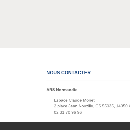
des eaux de bai­
 Nor­man­die
NOUS CONTACTER
ARS Normandie
Espace Claude Monet
2 place Jean Nouzille, CS 55035, 14050
02 31 70 96 96