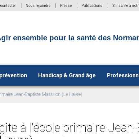
contacter
Nous rejoindre
Presse
Publications
S'inscrire à not
gir ensemble pour la santé des Norma
 prévention
Handicap & Grand âge
Professionn
rimaire Jean-Baptiste Massillon (Le Havre)
ite à l'école primaire Jean-