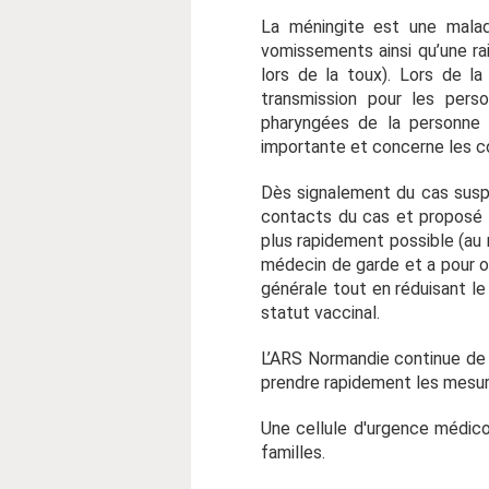
La méningite est une malad
vomissements ainsi qu’une rai
lors de la toux). Lors de l
transmission pour les pers
pharyngées de la personne 
importante et concerne les co
Dès signalement du cas suspec
contacts du cas et proposé p
plus rapidement possible (au 
médecin de garde et a pour ob
générale tout en réduisant le
statut vaccinal.
L’ARS Normandie continue de s
prendre rapidement les mesur
Une cellule d'urgence médic
familles.