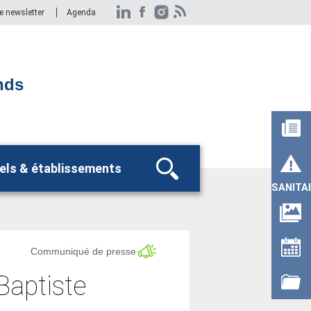
re newsletter
Agenda
nds
els & établissements
Rechercher
SANITA
Communiqué de presse
Baptiste