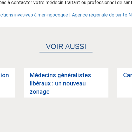
 pas à contacter votre médecin traitant ou professionnel de san
ections invasives à méningocoque | Agence régionale de santé 
VOIR AUSSI
tion
Méde­cins géné­ra­listes
Can
libé­raux : un nou­veau
zonage
Article suivant